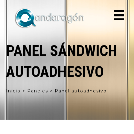
PANEL SÁNDWICH
AUTOADHESIVO
Inicio > Paneles > Panel autoadhesivo